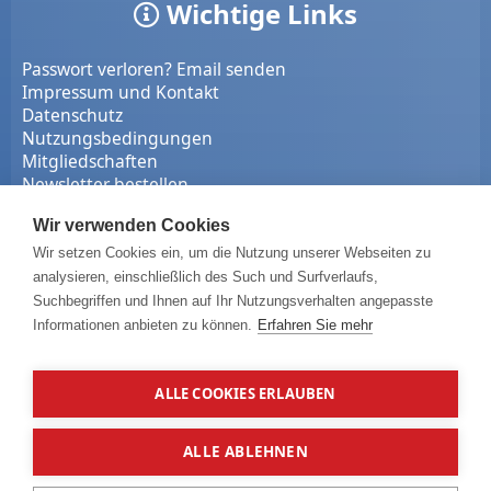
Wichtige Links
Passwort verloren? Email senden
Impressum und Kontakt
Datenschutz
Nutzungsbedingungen
Mitgliedschaften
Newsletter bestellen
Wir verwenden Cookies
Projekte
Wir setzen Cookies ein, um die Nutzung unserer Webseiten zu
analysieren, einschließlich des Such und Surfverlaufs,
Suchbegriffen und Ihnen auf Ihr Nutzungsverhalten angepasste
Netzwerk Fotografie Community
Informationen anbieten zu können.
Erfahren Sie mehr
Marktplatz
Testberichte
Onlineshop
ALLE COOKIES ERLAUBEN
NF-Club
Bildhosting
ALLE ABLEHNEN
Obe